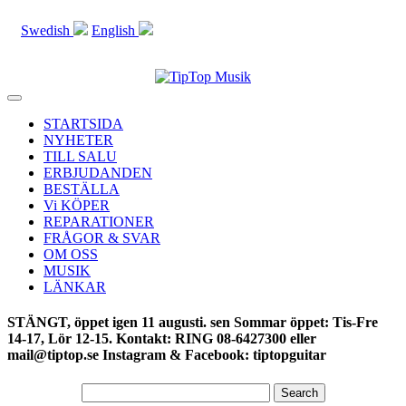
Swedish
English
Toggle
navigation
STARTSIDA
NYHETER
TILL SALU
ERBJUDANDEN
BESTÄLLA
Vi KÖPER
REPARATIONER
FRÅGOR & SVAR
OM OSS
MUSIK
LÄNKAR
STÄNGT, öppet igen 11 augusti. sen Sommar öppet: Tis-Fre
14-17, Lör 12-15. Kontakt: RING 08-6427300 eller
mail@tiptop.se Instagram & Facebook: tiptopguitar