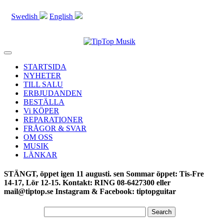
Swedish
English
Toggle
navigation
STARTSIDA
NYHETER
TILL SALU
ERBJUDANDEN
BESTÄLLA
Vi KÖPER
REPARATIONER
FRÅGOR & SVAR
OM OSS
MUSIK
LÄNKAR
STÄNGT, öppet igen 11 augusti. sen Sommar öppet: Tis-Fre
14-17, Lör 12-15. Kontakt: RING 08-6427300 eller
mail@tiptop.se Instagram & Facebook: tiptopguitar