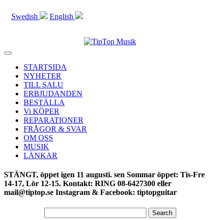
Swedish
English
Toggle
navigation
STARTSIDA
NYHETER
TILL SALU
ERBJUDANDEN
BESTÄLLA
Vi KÖPER
REPARATIONER
FRÅGOR & SVAR
OM OSS
MUSIK
LÄNKAR
STÄNGT, öppet igen 11 augusti. sen Sommar öppet: Tis-Fre
14-17, Lör 12-15. Kontakt: RING 08-6427300 eller
mail@tiptop.se Instagram & Facebook: tiptopguitar