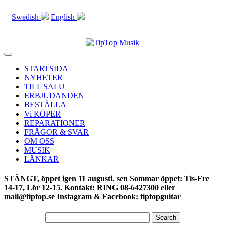
Swedish
English
Toggle
navigation
STARTSIDA
NYHETER
TILL SALU
ERBJUDANDEN
BESTÄLLA
Vi KÖPER
REPARATIONER
FRÅGOR & SVAR
OM OSS
MUSIK
LÄNKAR
STÄNGT, öppet igen 11 augusti. sen Sommar öppet: Tis-Fre
14-17, Lör 12-15. Kontakt: RING 08-6427300 eller
mail@tiptop.se Instagram & Facebook: tiptopguitar