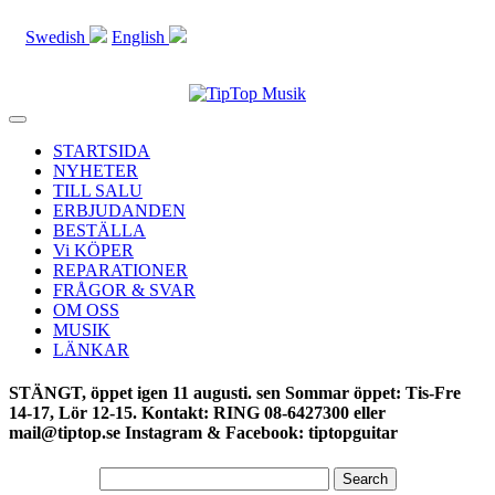
Swedish
English
Toggle
navigation
STARTSIDA
NYHETER
TILL SALU
ERBJUDANDEN
BESTÄLLA
Vi KÖPER
REPARATIONER
FRÅGOR & SVAR
OM OSS
MUSIK
LÄNKAR
STÄNGT, öppet igen 11 augusti. sen Sommar öppet: Tis-Fre
14-17, Lör 12-15. Kontakt: RING 08-6427300 eller
mail@tiptop.se Instagram & Facebook: tiptopguitar