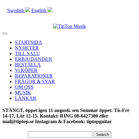
Swedish
English
Toggle
navigation
STARTSIDA
NYHETER
TILL SALU
ERBJUDANDEN
BESTÄLLA
Vi KÖPER
REPARATIONER
FRÅGOR & SVAR
OM OSS
MUSIK
LÄNKAR
STÄNGT, öppet igen 11 augusti. sen Sommar öppet: Tis-Fre
14-17, Lör 12-15. Kontakt: RING 08-6427300 eller
mail@tiptop.se Instagram & Facebook: tiptopguitar