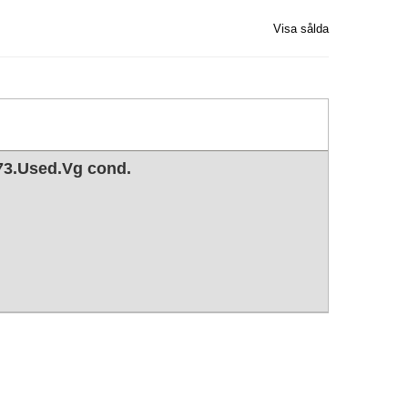
Visa sålda
73.Used.Vg cond.