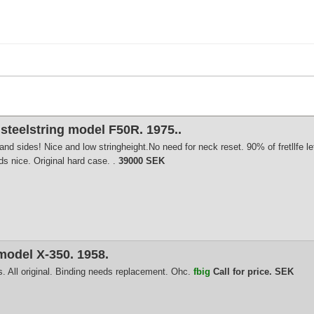
steelstring model F50R. 1975..
d sides! Nice and low stringheight.No need for neck reset. 90% of fretllfe left
s nice. Original hard case. .
39000 SEK
model X-350. 1958.
. All original. Binding needs replacement. Ohc.
fbig
Call for price. SEK