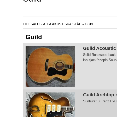
TILL SALU
»
ALLA AKUSTISKA STÅL
» Guild
Guild
Guild Acoustic 
Solid Rosewood back an
inputjack/endpin.Sound
Guild Archtop 
Sunburst.3 Franz P90s