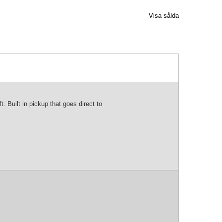
Visa sålda
. Built in pickup that goes direct to