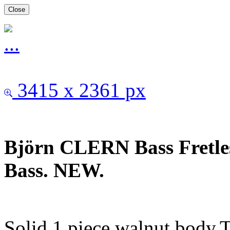
Close
3415 x 2361 px
Björn CLERN Bass Fretles
Bass. NEW.
Solid 1 piece walnut body.