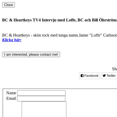
Close
BC & Heartkeys TV4 Intervju med Loffe, BC och Bill Öhrström
BC & Heartkeys - skön rock med tunga namn.Janne "Loffe" Carlsson,
Klicka här:
I am interested, please contact me!
Sha
Facebook
Twitter
Name
Email